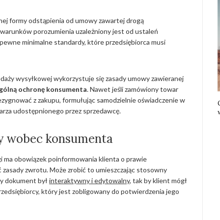
onej formy odstąpienia od umowy zawartej drogą
z warunków porozumienia uzależniony jest od ustaleń
pewne minimalne standardy, które przedsiębiorca musi
daży wysyłkowej wykorzystuje się zasady umowy zawieranej
gólną ochronę konsumenta
. Nawet jeśli zamówiony towar
rezygnować z zakupu, formułując samodzielnie oświadczenie w
ularza udostępnionego przez sprzedawcę.
cy wobec konsumenta
gi ma obowiązek poinformowania klienta o prawie
zasady zwrotu. Może zrobić to umieszczając stosowny
by dokument był
interaktywny i edytowalny
, tak by klient mógł
rzedsiębiorcy, który jest zobligowany do potwierdzenia jego