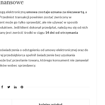
finansowe
rogą elektroniczną
umowa zostaje uznana za niezawartą
, a
Przedmiot transakcji powinien zostać zwrócony w
ent może go tylko sprawdzić, ale nie używać w sposób
duktem. Jeśli klient dokonał przedpłat, należą mu się od nich
any jest zwrócić środki w ciągu
14 dni od otrzymania
oświadczenia o odstąpieniu od umowy elektronicznej oraz do
ej przedsiębiorca spełnił świadczenie bez uzyskania
oże być przesłanie towaru, którego konsument nie zamawiał
iązków wobec sprzedawcy.
kolejny artykuł