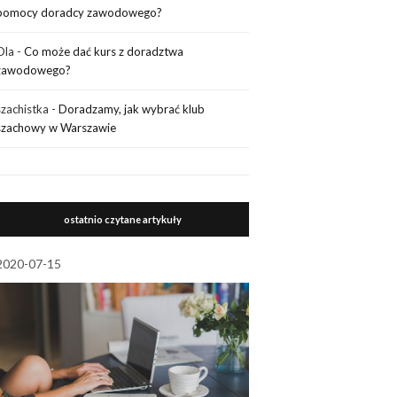
pomocy doradcy zawodowego?
Ola
-
Co może dać kurs z doradztwa
zawodowego?
szachistka
-
Doradzamy, jak wybrać klub
szachowy w Warszawie
ostatnio czytane artykuły
2020-07-15