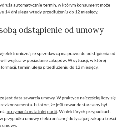
y wydłuża automatycznie termin, w którym konsument może
e 14 dni ulega wtedy przedłużeniu do 12 miesięcy.
a sobą odstąpienie od umowy
owę elektroniczną ze sprzedawcą ma prawo do odstąpienia od
wili wejścia w posiadanie zakupów. W sytuacji, w której
informacji, termin ulega przedłużeniu do 12 miesięcy.
ze jest data zawarcia umowy. W praktyce najczęściej liczy się
ez konsumenta. Istotne, że jeśli towar dostarczany był
dnia
otrzymania ostatniej partii
. W niektórych przypadkach
 w przypadku umowy elektronicznej dotyczącej zakupu treści
ia umowy.