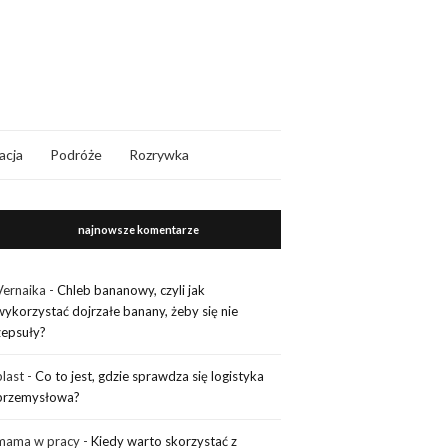
acja
Podróże
Rozrywka
najnowsze komentarze
Vernaika
-
Chleb bananowy, czyli jak
wykorzystać dojrzałe banany, żeby się nie
zepsuły?
plast
-
Co to jest, gdzie sprawdza się logistyka
przemysłowa?
mama w pracy
-
Kiedy warto skorzystać z