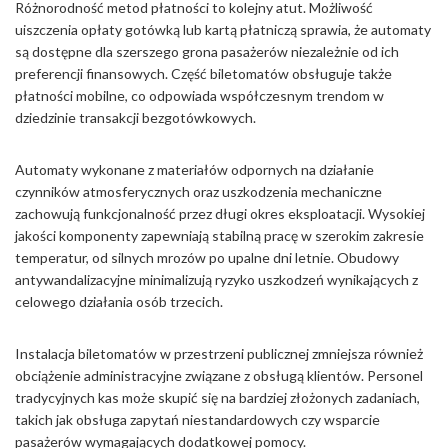
Różnorodność metod płatności to kolejny atut. Możliwość
uiszczenia opłaty gotówką lub kartą płatniczą sprawia, że automaty
są dostępne dla szerszego grona pasażerów niezależnie od ich
preferencji finansowych. Część biletomatów obsługuje także
płatności mobilne, co odpowiada współczesnym trendom w
dziedzinie transakcji bezgotówkowych.
Automaty wykonane z materiałów odpornych na działanie
czynników atmosferycznych oraz uszkodzenia mechaniczne
zachowują funkcjonalność przez długi okres eksploatacji. Wysokiej
jakości komponenty zapewniają stabilną pracę w szerokim zakresie
temperatur, od silnych mrozów po upalne dni letnie. Obudowy
antywandalizacyjne minimalizują ryzyko uszkodzeń wynikających z
celowego działania osób trzecich.
Instalacja biletomatów w przestrzeni publicznej zmniejsza również
obciążenie administracyjne związane z obsługą klientów. Personel
tradycyjnych kas może skupić się na bardziej złożonych zadaniach,
takich jak obsługa zapytań niestandardowych czy wsparcie
pasażerów wymagających dodatkowej pomocy.