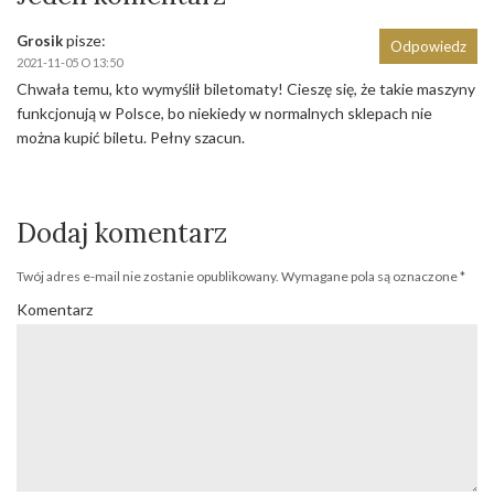
pisze:
Grosik
Odpowiedz
2021-11-05 O 13:50
Chwała temu, kto wymyślił biletomaty! Cieszę się, że takie maszyny
funkcjonują w Polsce, bo niekiedy w normalnych sklepach nie
można kupić biletu. Pełny szacun.
Dodaj komentarz
Twój adres e-mail nie zostanie opublikowany.
Wymagane pola są oznaczone
*
Komentarz