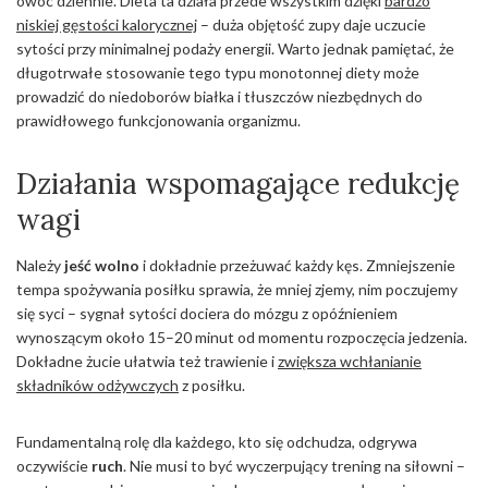
owoc dziennie. Dieta ta działa przede wszystkim dzięki
bardzo
niskiej gęstości kalorycznej
– duża objętość zupy daje uczucie
sytości przy minimalnej podaży energii. Warto jednak pamiętać, że
długotrwałe stosowanie tego typu monotonnej diety może
prowadzić do niedoborów białka i tłuszczów niezbędnych do
prawidłowego funkcjonowania organizmu.
Działania wspomagające redukcję
wagi
Należy
jeść wolno
i dokładnie przeżuwać każdy kęs. Zmniejszenie
tempa spożywania posiłku sprawia, że mniej zjemy, nim poczujemy
się syci – sygnał sytości dociera do mózgu z opóźnieniem
wynoszącym około 15–20 minut od momentu rozpoczęcia jedzenia.
Dokładne żucie ułatwia też trawienie i
zwiększa wchłanianie
składników odżywczych
z posiłku.
Fundamentalną rolę dla każdego, kto się odchudza, odgrywa
oczywiście
ruch
. Nie musi to być wyczerpujący trening na siłowni –