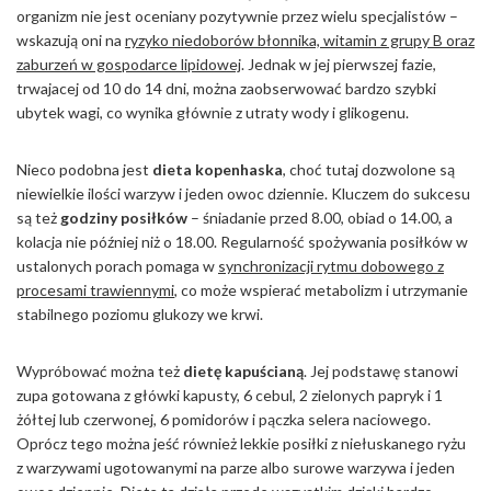
organizm nie jest oceniany pozytywnie przez wielu specjalistów –
wskazują oni na
ryzyko niedoborów błonnika, witamin z grupy B oraz
zaburzeń w gospodarce lipidowej
. Jednak w jej pierwszej fazie,
trwajacej od 10 do 14 dni, można zaobserwować bardzo szybki
ubytek wagi, co wynika głównie z utraty wody i glikogenu.
Nieco podobna jest
dieta kopenhaska
, choć tutaj dozwolone są
niewielkie ilości warzyw i jeden owoc dziennie. Kluczem do sukcesu
są też
godziny posiłków
– śniadanie przed 8.00, obiad o 14.00, a
kolacja nie później niż o 18.00. Regularność spożywania posiłków w
ustalonych porach pomaga w
synchronizacji rytmu dobowego z
procesami trawiennymi
, co może wspierać metabolizm i utrzymanie
stabilnego poziomu glukozy we krwi.
Wypróbować można też
dietę kapuścianą
. Jej podstawę stanowi
zupa gotowana z główki kapusty, 6 cebul, 2 zielonych papryk i 1
żółtej lub czerwonej, 6 pomidorów i pączka selera naciowego.
Oprócz tego można jeść również lekkie posiłki z niełuskanego ryżu
z warzywami ugotowanymi na parze albo surowe warzywa i jeden