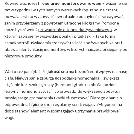
Równie ważne jest
regularne monitorowanie wagi
– ważenie się
raz w tygodniu w tych samych warunkach (np. rano, na czczo)
pozwala szybko wychwycić ewentualne odchylenia i zareagować,
zanim przybierzemy z powrotem utracone kilogramy. Pomocne
może być również
prowadzenie dzienniczka żywieniowego
, w
którym zapisujemy wszystkie posiłki i przekąski – taka forma
samokontroli uświadamia rzeczywistą ilość spożywanych kalorii i
ułatwia identyfikację momentów, w których najczęściej sięgamy po
niezdrowe produkty.
Warto też pamiętać, że
jakość snu
ma bezpośredni wpływ na masę
ciała. Niewyspanie zaburza gospodarkę hormonalną – zwiększa
stężenie kortyzolu i greliny (hormonu głodu), a obniża poziom
leptyny (hormonu sytości), co prowadzi do większego apetytu i
łatwiejszego gromadzenia tkanki tłuszczowej. Dlatego dbanie o
odpowiednią
higienę snu
i regularny sen trwający 7–8 godzin na
dobę stanowi element wspomagający utrzymanie prawidłowej
wagi.