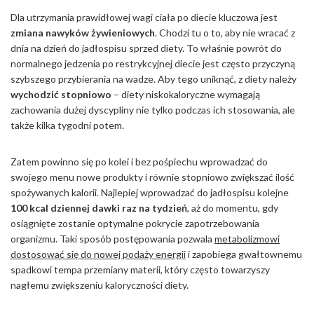
Dla utrzymania prawidłowej wagi ciała po diecie kluczowa jest
zmiana nawyków żywieniowych
. Chodzi tu o to, aby nie wracać z
dnia na dzień do jadłospisu sprzed diety. To właśnie powrót do
normalnego jedzenia po restrykcyjnej diecie jest często przyczyną
szybszego przybierania na wadze. Aby tego uniknąć, z diety należy
wychodzić stopniowo
– diety niskokaloryczne wymagają
zachowania dużej dyscypliny nie tylko podczas ich stosowania, ale
także kilka tygodni potem.
Zatem powinno się po kolei i bez pośpiechu wprowadzać do
swojego menu nowe produkty i równie stopniowo zwiększać ilość
spożywanych kalorii. Najlepiej wprowadzać do jadłospisu kolejne
100 kcal dziennej dawki raz na tydzień
, aż do momentu, gdy
osiągnięte zostanie optymalne pokrycie zapotrzebowania
organizmu. Taki sposób postępowania pozwala
metabolizmowi
dostosować się do nowej podaży energii
i zapobiega gwałtownemu
spadkowi tempa przemiany materii, który często towarzyszy
nagłemu zwiększeniu kaloryczności diety.