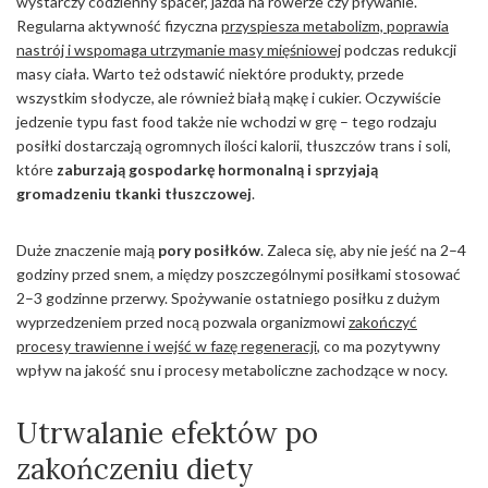
wystarczy codzienny spacer, jazda na rowerze czy pływanie.
Regularna aktywność fizyczna
przyspiesza metabolizm, poprawia
nastrój i wspomaga utrzymanie masy mięśniowej
podczas redukcji
masy ciała. Warto też odstawić niektóre produkty, przede
wszystkim słodycze, ale również białą mąkę i cukier. Oczywiście
jedzenie typu fast food także nie wchodzi w grę – tego rodzaju
posiłki dostarczają ogromnych ilości kalorii, tłuszczów trans i soli,
które
zaburzają gospodarkę hormonalną i sprzyjają
gromadzeniu tkanki tłuszczowej
.
Duże znaczenie mają
pory posiłków
. Zaleca się, aby nie jeść na 2–4
godziny przed snem, a między poszczególnymi posiłkami stosować
2–3 godzinne przerwy. Spożywanie ostatniego posiłku z dużym
wyprzedzeniem przed nocą pozwala organizmowi
zakończyć
procesy trawienne i wejść w fazę regeneracji
, co ma pozytywny
wpływ na jakość snu i procesy metaboliczne zachodzące w nocy.
Utrwalanie efektów po
zakończeniu diety