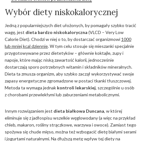
Wybór diety niskokalorycznej
Jedną z popularniejszych diet ułożonych, by pomagały szybko tracić
wagę, jest
dieta bardzo niskokaloryczna
(VLCD – Very Low
Calorie Diet). Chodzi w niej o to, by dostarczać organizmowi
1000
lub mniej kcal dziennie
. W tym celu stosuje się mieszanki specjalnie
przygotowywane przez dietetyków – głównie koktajle, zupy i
napoje, które mając niską zawartość kalorii, jednocześnie
dostarczają sporo potrzebnych witamin i składników mineralnych.
Dieta ta zmusza organizm, aby szybko zaczął wykorzystywać swoje
zapasy energetyczne zgromadzone w postaci tkanki tłuszczowej.
Metoda ta wymaga jednak
kontroli lekarskiej
, szczególnie u osób
z chorobami przewlekłymi lub zaburzeniami metabolicznymi.
Innym rozwiązaniem jest
dieta białkowa Duncana
, w której
eliminuje się z jadłospisu wszelkie węglowodany (a więc na przykład
chleb, makaron, rośliny strączkowe, warzywa i owoce). Zamiast tego
spożywa się chude mięso, można też wzbogacić dietę białymi serami
i jogurtami naturalnymi. Na dłuższą metę wpływ tej diety na