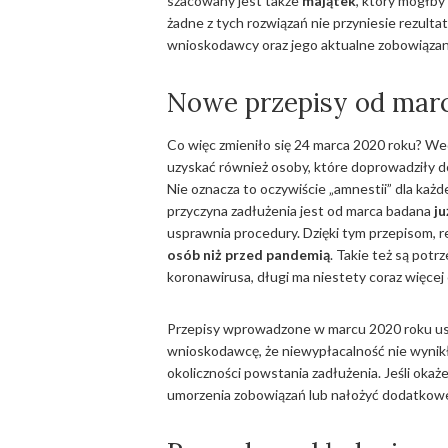
szacowany jest także
majątek
, który mógłby
żadne z tych rozwiązań nie przyniesie rezult
wnioskodawcy oraz jego aktualne zobowiązania
Nowe przepisy od mar
Co więc zmieniło się 24 marca 2020 roku? W
uzyskać również osoby, które doprowadziły 
Nie oznacza to oczywiście „amnestii” dla każd
przyczyna zadłużenia jest od marca badana
ju
usprawnia procedury. Dzięki tym przepisom, 
osób niż przed pandemią
. Takie też są po
koronawirusa, długi ma niestety coraz więcej
Przepisy wprowadzone w marcu 2020 roku us
wnioskodawcę, że niewypłacalność nie wynikła
okoliczności powstania zadłużenia. Jeśli okaże
umorzenia zobowiązań lub nałożyć dodatkowe 