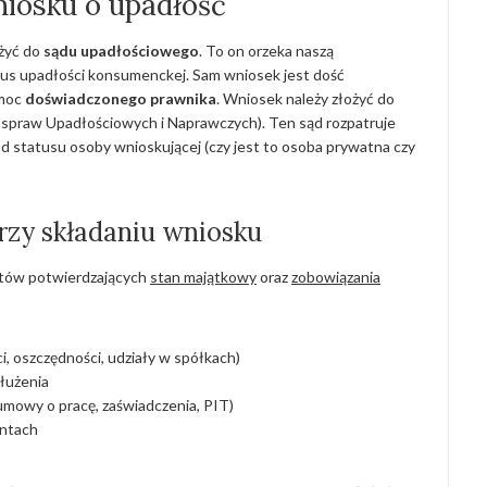
niosku o upadłość
żyć do
sądu upadłościowego
. To on orzeka naszą
tus upadłości konsumenckej. Sam wniosek jest dość
omoc
doświadczonego prawnika
. Wniosek należy złożyć do
spraw Upadłościowych i Naprawczych). Ten sąd rozpatruje
d statusu osoby wnioskującej (czy jest to osoba prywatna czy
y składaniu wniosku
ntów potwierdzających
stan majątkowy
oraz
zobowiązania
, oszczędności, udziały w spółkach)
dłużenia
mowy o pracę, zaświadczenia, PIT)
ontach