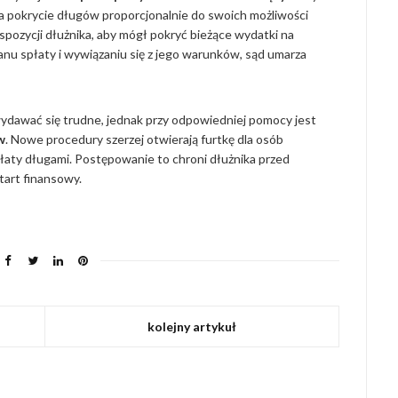
na pokrycie długów proporcjonalnie do swoich możliwości
pozycji dłużnika, aby mógł pokryć bieżące wydatki na
lanu spłaty i wywiązaniu się z jego warunków, sąd umarza
dawać się trudne, jednak przy odpowiedniej pomocy jest
w
. Nowe procedury szerzej otwierają furtkę dla osób
spłaty długami. Postępowanie to chroni dłużnika przed
tart finansowy.
kolejny artykuł