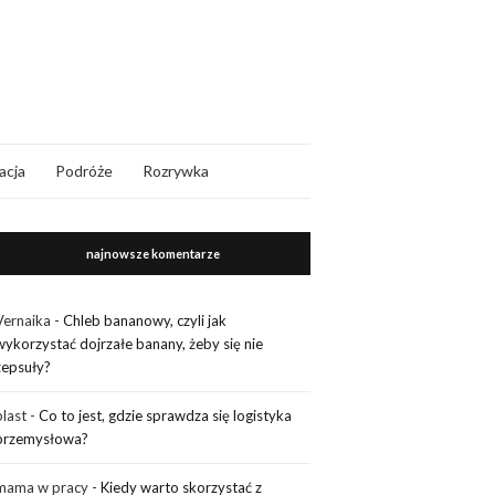
acja
Podróże
Rozrywka
najnowsze komentarze
Vernaika
-
Chleb bananowy, czyli jak
wykorzystać dojrzałe banany, żeby się nie
zepsuły?
plast
-
Co to jest, gdzie sprawdza się logistyka
przemysłowa?
mama w pracy
-
Kiedy warto skorzystać z