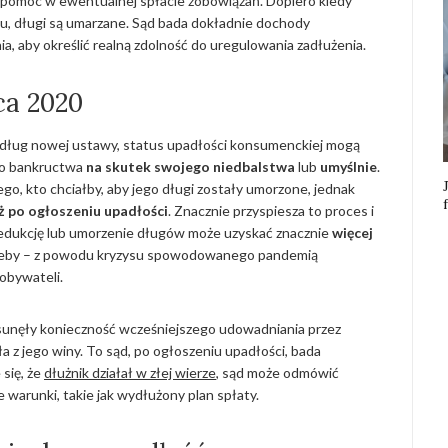
 pomóc w ewentualnej spłacie zobowiązań. Dopiero kiedy
atu, długi są umarzane. Sąd bada dokładnie dochody
, aby określić realną zdolność do uregulowania zadłużenia.
ca 2020
edług nowej ustawy, status upadłości konsumenckiej mogą
do bankructwa
na skutek swojego niedbalstwa
lub
umyślnie
.
ego, kto chciałby, aby jego długi zostały umorzone, jednak
ż po ogłoszeniu upadłości
. Znacznie przyspiesza to proces i
redukcję lub umorzenie długów może uzyskać znacznie
więcej
trzeby – z powodu kryzysu spowodowanego pandemią
 obywateli.
unęły konieczność wcześniejszego udowadniania przez
 z jego winy. To sąd, po ogłoszeniu upadłości, bada
 się, że
dłużnik działał w złej wierze
, sąd może odmówić
warunki, takie jak wydłużony plan spłaty.