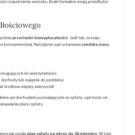
ści rozpatrzenia wniosku. Braki formalne mogą przedłużyć
dłościowego
spełnia
przesłanki niewypłacalności
. Jeśli tak, zostaje
ci konsumenckiej. Następnie sąd ustanawia
syndyka masy
rzysługujących im wierzytelności
a dochody lub majątek do podziału)
ał środków między wierzycieli
kiem ani dochodami pozwalającymi na spłatę, sąd może od
anawiania planu spłaty.
azwyczaj ustala
plan spłaty na okres do 36 miesięcy
. W tym