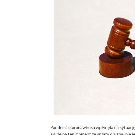
Pandemia koronawirusa wpłynęła na sytuacj
się, że na ten moment ze spłaty długów nie j