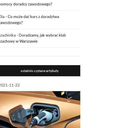
pomocy doradcy zawodowego?
Ola
-
Co może dać kurs z doradztwa
zawodowego?
szachistka
-
Doradzamy, jak wybrać klub
szachowy w Warszawie
ostatnio czytane artykuły
2021-11-22