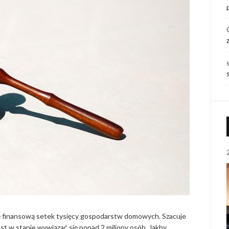
ę finansową setek tysięcy gospodarstw domowych. Szacuje
est w stanie wywiązać się ponad 2 miliony osób. Jakby