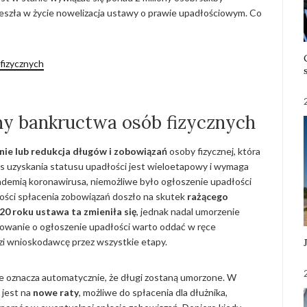
weszła w życie nowelizacja ustawy o prawie upadłościowym. Co
fizycznych
y bankructwa osób fizycznych
ie lub redukcja długów i zobowiązań
osoby fizycznej, która
es uzyskania statusu upadłości jest wieloetapowy i wymaga
ndemią koronawirusa, niemożliwe było ogłoszenie upadłości
ności spłacenia zobowiązań doszło na skutek
rażącego
20 roku ustawa ta zmieniła się
, jednak nadal umorzenie
powanie o ogłoszenie upadłości warto oddać w ręce
zi wnioskodawcę przez wszystkie etapy.
e oznacza automatycznie, że długi zostaną umorzone. W
 jest na
nowe raty
, możliwe do spłacenia dla dłużnika,