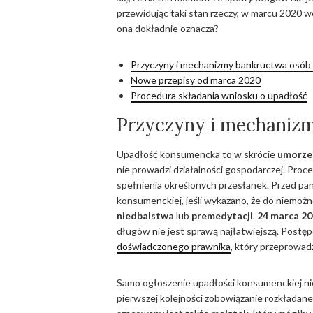
przewidując taki stan rzeczy, w marcu 2020 
ona dokładnie oznacza?
Przyczyny i mechanizmy bankructwa osób 
Nowe przepisy od marca 2020
Procedura składania wniosku o upadłość
Przyczyny i mechanizm
Upadłość konsumencka to w skrócie
umorzen
nie prowadzi działalności gospodarczej. Proc
spełnienia określonych przesłanek. Przed pa
konsumenckiej, jeśli wykazano, że do niemoż
niedbalstwa
lub
premedytacji
.
24 marca 20
długów nie jest sprawą najłatwiejszą. Postę
doświadczonego prawnika
, który przeprowad
Samo ogłoszenie upadłości konsumenckiej ni
pierwszej kolejności zobowiązanie rozkładane