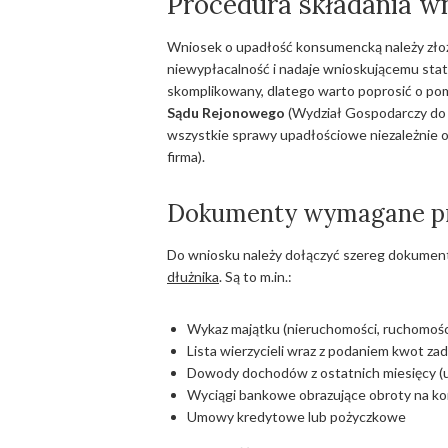
Procedura składania w
Wniosek o upadłość konsumencką należy zło
niewypłacalność i nadaje wnioskującemu sta
skomplikowany, dlatego warto poprosić o p
Sądu Rejonowego
(Wydział Gospodarczy do 
wszystkie sprawy upadłościowe niezależnie o
firma).
Dokumenty wymagane prz
Do wniosku należy dołączyć szereg dokume
dłużnika
. Są to m.in.:
Wykaz majątku (nieruchomości, ruchomości
Lista wierzycieli wraz z podaniem kwot za
Dowody dochodów z ostatnich miesięcy (u
Wyciągi bankowe obrazujące obroty na k
Umowy kredytowe lub pożyczkowe