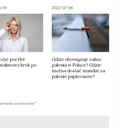
6-09
2022-07-06
ożyć portfel
Gdzie obowiązuje zakaz
walutowy krok po
palenia w Polsce? Gdzie
można dostać mandat za
palenie papierosów?
ne pola są oznaczone
*