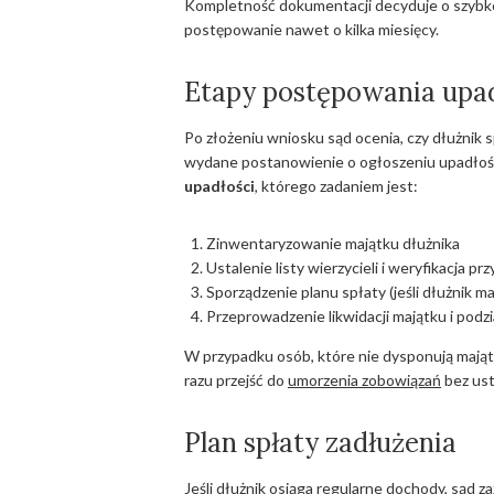
Kompletność dokumentacji decyduje o szybko
postępowanie nawet o kilka miesięcy.
Etapy postępowania upa
Po złożeniu wniosku sąd ocenia, czy dłużnik 
wydane postanowienie o ogłoszeniu upadłoś
upadłości
, którego zadaniem jest:
Zinwentaryzowanie majątku dłużnika
Ustalenie listy wierzycieli i weryfikacja p
Sporządzenie planu spłaty (jeśli dłużnik m
Przeprowadzenie likwidacji majątku i podzi
W przypadku osób, które nie dysponują mająt
razu przejść do
umorzenia zobowiązań
bez ust
Plan spłaty zadłużenia
Jeśli dłużnik osiąga regularne dochody, sąd z