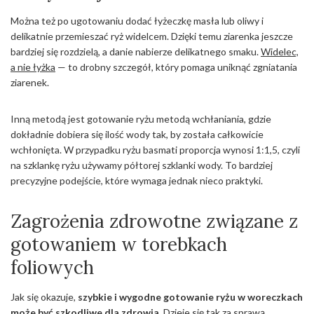
Można też po ugotowaniu dodać łyżeczkę masła lub oliwy i
delikatnie przemieszać ryż widelcem. Dzięki temu ziarenka jeszcze
bardziej się rozdzielą, a danie nabierze delikatnego smaku.
Widelec,
a nie łyżka
— to drobny szczegół, który pomaga uniknąć zgniatania
ziarenek.
Inną metodą jest gotowanie ryżu metodą wchłaniania, gdzie
dokładnie dobiera się ilość wody tak, by została całkowicie
wchłonięta. W przypadku ryżu basmati proporcja wynosi 1:1,5, czyli
na szklankę ryżu używamy półtorej szklanki wody. To bardziej
precyzyjne podejście, które wymaga jednak nieco praktyki.
Zagrożenia zdrowotne związane z
gotowaniem w torebkach
foliowych
Jak się okazuje,
szybkie i wygodne gotowanie ryżu w woreczkach
może być szkodliwe dla zdrowia
. Dzieje się tak za sprawą