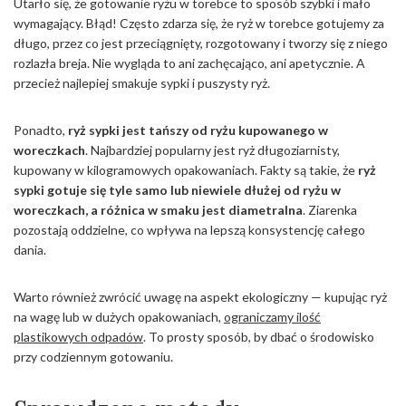
Utarło się, że gotowanie ryżu w torebce to sposób szybki i mało
wymagający. Błąd! Często zdarza się, że ryż w torebce gotujemy za
długo, przez co jest przeciągnięty, rozgotowany i tworzy się z niego
rozlazła breja. Nie wygląda to ani zachęcająco, ani apetycznie. A
przecież najlepiej smakuje sypki i puszysty ryż.
Ponadto,
ryż sypki jest tańszy od ryżu kupowanego w
woreczkach
. Najbardziej popularny jest ryż długoziarnisty,
kupowany w kilogramowych opakowaniach. Fakty są takie, że
ryż
sypki gotuje się tyle samo lub niewiele dłużej od ryżu w
woreczkach, a różnica w smaku jest diametralna
. Ziarenka
pozostają oddzielne, co wpływa na lepszą konsystencję całego
dania.
Warto również zwrócić uwagę na aspekt ekologiczny — kupując ryż
na wagę lub w dużych opakowaniach,
ograniczamy ilość
plastikowych odpadów
. To prosty sposób, by dbać o środowisko
przy codziennym gotowaniu.