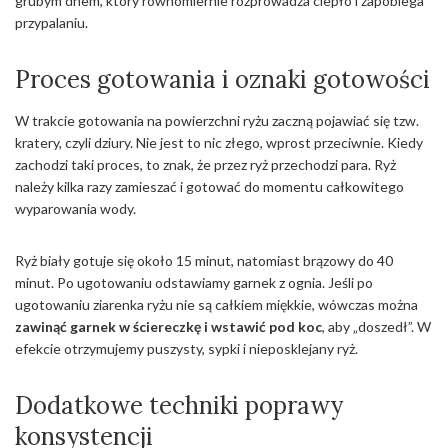
grubym dnem, który równomiernie rozprowadza ciepło i zapobiega
przypalaniu.
Proces gotowania i oznaki gotowości
W trakcie gotowania na powierzchni ryżu zaczną pojawiać się tzw.
kratery, czyli dziury. Nie jest to nic złego, wprost przeciwnie. Kiedy
zachodzi taki proces, to znak, że przez ryż przechodzi para. Ryż
należy kilka razy zamieszać i gotować do momentu całkowitego
wyparowania wody.
Ryż biały gotuje się około 15 minut, natomiast brązowy do 40
minut. Po ugotowaniu odstawiamy garnek z ognia. Jeśli po
ugotowaniu ziarenka ryżu nie są całkiem miękkie, wówczas można
zawinąć garnek w ściereczkę i wstawić pod koc
, aby „doszedł”. W
efekcie otrzymujemy puszysty, sypki i nieposklejany ryż.
Dodatkowe techniki poprawy
konsystencji