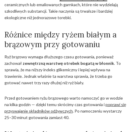
ceramicznych lub emaliowanych garnkach, które nie wydzielają
szkodliwych substancji. Takie naczynia są trwalsze i bardziej
ekologiczne niż jednorazowe torebki.
Różnice między ryżem białym a
brązowym przy gotowaniu
Ryż brązowy wymaga dłuższego czasu gotowania, ponieważ
zachował
zewnętrzną warstwę otrebek bogatą w błonnik
. To
sprawia, że ma niższy indeks glikemiczny i lepiej wpływa na
trawienie. Jednak właśnie ta warstwa sprawia, że trzeba go
gotować nawet trzy razy dłużej niż ryż biały.
Przed gotowaniem ryżu brązowego warto namoczyć go w wodzie
na kilka godzin — dzięki temu skrócimy czas gotowania i
poprawi się
przyswajanie składników odżywczych
. Po namoczeniu wystarczy
25–30 minut gotowania zamiast 40.